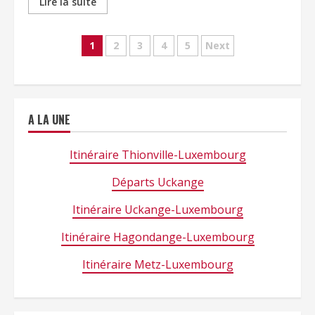
Lire la suite
Navigation
1
2
3
4
5
Next
des
articles
A LA UNE
Itinéraire Thionville-Luxembourg
Départs Uckange
Itinéraire Uckange-Luxembourg
Itinéraire Hagondange-Luxembourg
Itinéraire Metz-Luxembourg