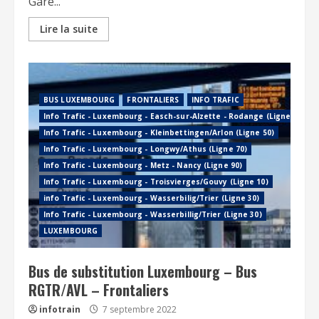
Gare...
Lire la suite
BUS LUXEMBOURG
FRONTALIERS
INFO TRAFIC
Info Trafic - Luxembourg - Easch-sur-Alzette - Rodange (Ligne 60)
Info Trafic - Luxembourg - Kleinbettingen/Arlon (Ligne 50)
Info Trafic - Luxembourg - Longwy/Athus (Ligne 70)
Info Trafic - Luxembourg - Metz - Nancy (Ligne 90)
Info Trafic - Luxembourg - Troisvierges/Gouvy (Ligne 10)
info Trafic - Luxembourg - Wasserbilig/Trier (Ligne 30)
Info Trafic - Luxembourg - Wasserbillig/Trier (Ligne 30)
LUXEMBOURG
Bus de substitution Luxembourg – Bus
RGTR/AVL – Frontaliers
infotrain
7 septembre 2022