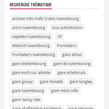
RECHERCHE THÉMATIQUE
archive info trafic trains luxembourg
arlon luxembourg
bus substitution
capellen luxembourg
cfl
diekirch luxembourg
frontaliers
frontaliers luxembourg
gare athus
gare bettembourg
gare de luxembourg
gare esch sur alzette
gare ettelbruck
gare gouvy
gare howald
gare longwy
gare luxembourg
gare metz-ville
gare nancy ville
gare pfaffenthal-kirchberg
gare pétange