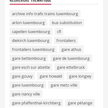
RECHERCHE THÉMATIQUE
archive info trafic trains luxembourg
arlon luxembourg
bus substitution
capellen luxembourg
cfl
diekirch luxembourg
frontaliers
frontaliers luxembourg
gare athus
gare bettembourg
gare de luxembourg
gare esch sur alzette
gare ettelbruck
gare gouvy
gare howald
gare longwy
gare luxembourg
gare metz-ville
gare nancy ville
gare pfaffenthal-kirchberg
gare pétange