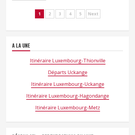
Navigation
1
2
3
4
5
Next
des
articles
A LA UNE
Itinéraire Luxembourg-Thionville
Départs Uckange
Itinéraire Luxembourg-Uckange
Itinéraire Luxembourg-Hagondange
Itinéraire Luxembourg-Metz