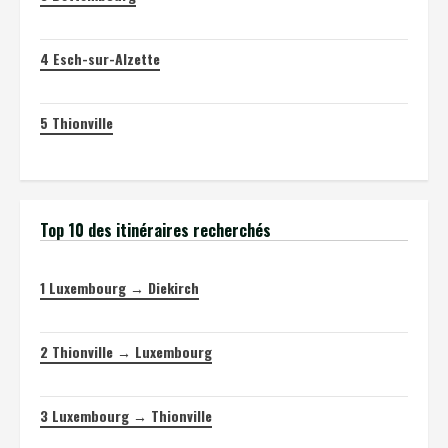
4
Esch-sur-Alzette
5
Thionville
Top 10 des itinéraires recherchés
1
Luxembourg → Diekirch
2
Thionville → Luxembourg
3
Luxembourg → Thionville