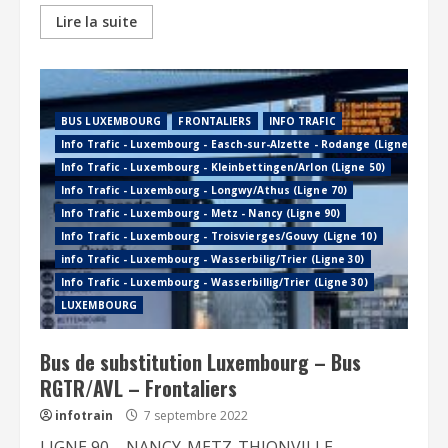
Lire la suite
BUS LUXEMBOURG
FRONTALIERS
INFO TRAFIC
Info Trafic - Luxembourg - Easch-sur-Alzette - Rodange (Ligne 60)
Info Trafic - Luxembourg - Kleinbettingen/Arlon (Ligne 50)
Info Trafic - Luxembourg - Longwy/Athus (Ligne 70)
Info Trafic - Luxembourg - Metz - Nancy (Ligne 90)
Info Trafic - Luxembourg - Troisvierges/Gouvy (Ligne 10)
info Trafic - Luxembourg - Wasserbilig/Trier (Ligne 30)
Info Trafic - Luxembourg - Wasserbillig/Trier (Ligne 30)
LUXEMBOURG
Bus de substitution Luxembourg – Bus
RGTR/AVL – Frontaliers
infotrain
7 septembre 2022
LIGNE 90 – NANCY-METZ-THIONVILLE-