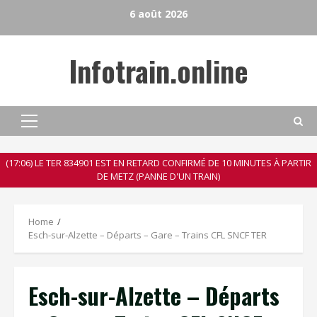
Skip
6 août 2026
to
content
Infotrain.online
Primary
Menu
(17:06) LE TER 834901 EST EN RETARD CONFIRMÉ DE 10 MINUTES À PARTIR
DE METZ (PANNE D'UN TRAIN)
Home
Esch-sur-Alzette – Départs – Gare – Trains CFL SNCF TER
Esch-sur-Alzette – Départs