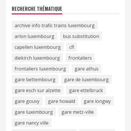
RECHERCHE THÉMATIQUE
archive info trafic trains luxembourg
arlon luxembourg
bus substitution
capellen luxembourg
cfl
diekirch luxembourg
frontaliers
frontaliers luxembourg
gare athus
gare bettembourg
gare de luxembourg
gare esch sur alzette
gare ettelbruck
gare gouvy
gare howald
gare longwy
gare luxembourg
gare metz-ville
gare nancy ville