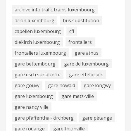
archive info trafic trains luxembourg
arlon luxembourg
bus substitution
capellen luxembourg
cfl
diekirch luxembourg
frontaliers
frontaliers luxembourg
gare athus
gare bettembourg
gare de luxembourg
gare esch sur alzette
gare ettelbruck
gare gouvy
gare howald
gare longwy
gare luxembourg
gare metz-ville
gare nancy ville
gare pfaffenthal-kirchberg
gare pétange
gare rodange
gare thionville