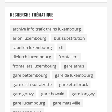
RECHERCHE THÉMATIQUE
archive info trafic trains luxembourg
arlon luxembourg
bus substitution
capellen luxembourg
cfl
diekirch luxembourg
frontaliers
frontaliers luxembourg
gare athus
gare bettembourg
gare de luxembourg
gare esch sur alzette
gare ettelbruck
gare gouvy
gare howald
gare longwy
gare luxembourg
gare metz-ville