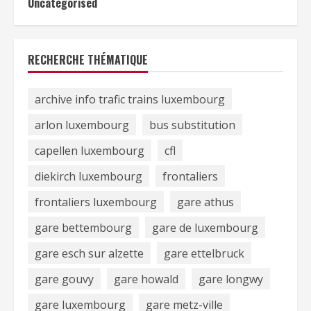
Uncategorised
RECHERCHE THÉMATIQUE
archive info trafic trains luxembourg
arlon luxembourg
bus substitution
capellen luxembourg
cfl
diekirch luxembourg
frontaliers
frontaliers luxembourg
gare athus
gare bettembourg
gare de luxembourg
gare esch sur alzette
gare ettelbruck
gare gouvy
gare howald
gare longwy
gare luxembourg
gare metz-ville