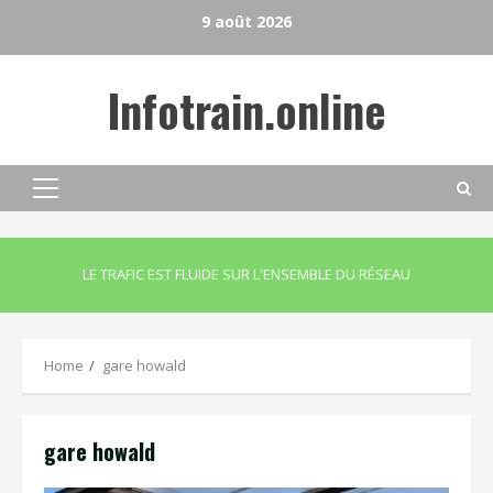
Skip
9 août 2026
to
content
Infotrain.online
Primary
Menu
LE TRAFIC EST FLUIDE SUR L'ENSEMBLE DU RÉSEAU
Home
gare howald
gare howald