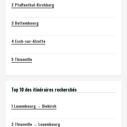
2
Pfaffenthal-Kirchberg
3
Bettembourg
4
Esch-sur-Alzette
5
Thionville
Top 10 des itinéraires recherchés
1
Luxembourg → Diekirch
2
Thionville → Luxembourg