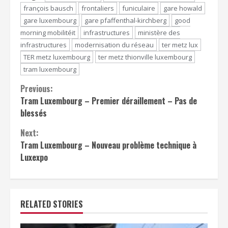
françois bausch
frontaliers
funiculaire
gare howald
gare luxembourg
gare pfaffenthal-kirchberg
good
morning mobilitéit
infrastructures
ministère des
infrastructures
modernisation du réseau
ter metz lux
TER metz luxembourg
ter metz thionville luxembourg
tram luxembourg
Continue
Previous:
Tram Luxembourg – Premier déraillement – Pas de
Reading
blessés
Next:
Tram Luxembourg – Nouveau problème technique à
Luxexpo
RELATED STORIES