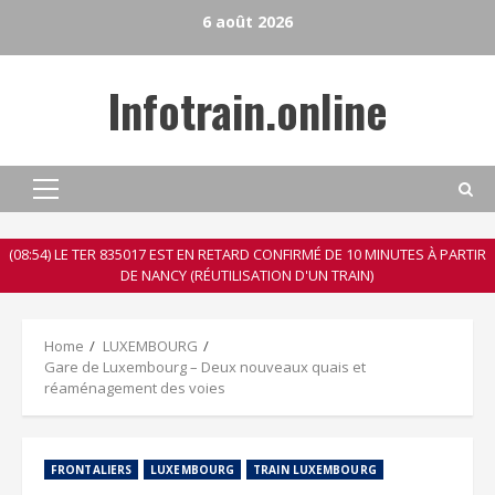
Skip
6 août 2026
to
content
Infotrain.online
Primary
Menu
(08:54) LE TER 835017 EST EN RETARD CONFIRMÉ DE 10 MINUTES À PARTIR
DE NANCY (RÉUTILISATION D'UN TRAIN)
Home
LUXEMBOURG
Gare de Luxembourg – Deux nouveaux quais et
réaménagement des voies
FRONTALIERS
LUXEMBOURG
TRAIN LUXEMBOURG