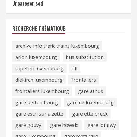
Uncategorised
RECHERCHE THÉMATIQUE
archive info trafic trains luxembourg
arlon luxembourg
bus substitution
capellen luxembourg
cfl
diekirch luxembourg
frontaliers
frontaliers luxembourg
gare athus
gare bettembourg
gare de luxembourg
gare esch sur alzette
gare ettelbruck
gare gouvy
gare howald
gare longwy
gare luxembourg
gare metz-ville