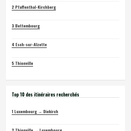
2
Pfaffenthal-Kirchberg
3
Bettembourg
4
Esch-sur-Alzette
5
Thionville
Top 10 des itinéraires recherchés
1
Luxembourg → Diekirch
2
Thionville → Luxembourg