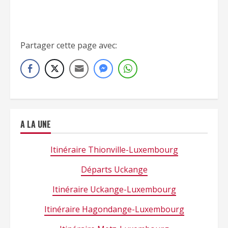
[insert_php]include(‘./../insert-liste-tableau-
gares-ligne-90-wp.php’);[/insert_php]
Partager cette page avec:
A LA UNE
Itinéraire Thionville-Luxembourg
Départs Uckange
Itinéraire Uckange-Luxembourg
Itinéraire Hagondange-Luxembourg