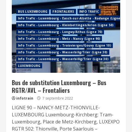
BUS LUXEMBOURG
FRONTALIERS
INFO TRAFIC
Info Trafic - Luxembourg - Easch-sur-Alzette - Rodange (Ligne 60)
Info Trafic - Luxembourg - Kleinbettingen/Arlon (Ligne 50)
Info Trafic - Luxembourg - Longwy/Athus (Ligne 70)
Info Trafic - Luxembourg - Metz - Nancy (Ligne 90)
Info Trafic - Luxembourg - Troisvierges/Gouvy (Ligne 10)
info Trafic - Luxembourg - Wasserbilig/Trier (Ligne 30)
Info Trafic - Luxembourg - Wasserbillig/Trier (Ligne 30)
LUXEMBOURG
Bus de substitution Luxembourg – Bus
RGTR/AVL – Frontaliers
infotrain
7 septembre 2022
LIGNE 90 – NANCY-METZ-THIONVILLE-
LUXEMBOURG Luxembourg-Kirchberg: Tram-
Luxembourg, Place de Metz-Kirchberg, LUXEXPO
RGTR 502: Thionville, Porte Saarlouis –