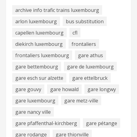
archive info trafic trains luxembourg
arlon luxembourg
bus substitution
capellen luxembourg
cfl
diekirch luxembourg
frontaliers
frontaliers luxembourg
gare athus
gare bettembourg
gare de luxembourg
gare esch sur alzette
gare ettelbruck
gare gouvy
gare howald
gare longwy
gare luxembourg
gare metz-ville
gare nancy ville
gare pfaffenthal-kirchberg
gare pétange
gare rodange
gare thionville