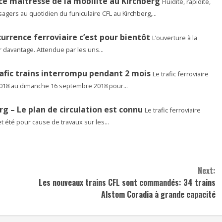
ce maîtresse de la mobilité au Kirchberg
Fluidité, rapidité,
usagers au quotidien du funiculaire CFL au Kirchberg,...
currence ferroviaire c’est pour bientôt
L’ouverture à la
 davantage. Attendue par les uns...
afic trains interrompu pendant 2 mois
Le trafic ferroviaire
2018 au dimanche 16 septembre 2018 pour...
– Le plan de circulation est connu
Le trafic ferroviaire
été pour cause de travaux sur les...
Next:
Les nouveaux trains CFL sont commandés: 34 trains
Alstom Coradia à grande capacité