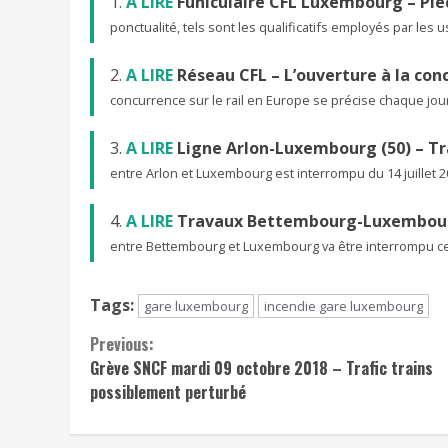
A LIRE
Funiculaire CFL Luxembourg – Piè
ponctualité, tels sont les qualificatifs employés par les 
A LIRE
Réseau CFL – L’ouverture à la con
concurrence sur le rail en Europe se précise chaque jour
A LIRE
Ligne Arlon-Luxembourg (50) – Tr
entre Arlon et Luxembourg est interrompu du 14 juillet 
A LIRE
Travaux Bettembourg-Luxembourg 
entre Bettembourg et Luxembourg va être interrompu cet 
Tags:
gare luxembourg
incendie gare luxembourg
Continue
Previous:
Grève SNCF mardi 09 octobre 2018 – Trafic trains
Reading
possiblement perturbé