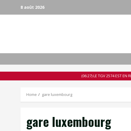
Skip
8 août 2026
to
content
(06:27) LE TGV 2574 EST E
Home
gare luxembourg
gare luxembourg