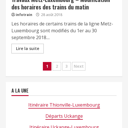
des horaires des trains du matin
infotrain
28 août 2018
Les horaires de certains trains de la ligne Metz-
Luxembourg sont modifiés du 1er au 30
septembre 2018....
Lire la suite
Navigation
1
2
3
Next
des
articles
A LA UNE
Itinéraire Thionville-Luxembourg
Départs Uckange
Itinéraire Uckange-Luxembourg