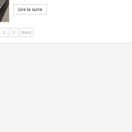
Lire la suite
vigation
2
3
Next
s
icles