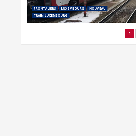
FRONTALIERS
LUXEMBOURG
NOUVEAU
TRAIN LUXEMBOURG
Na
1
de
art