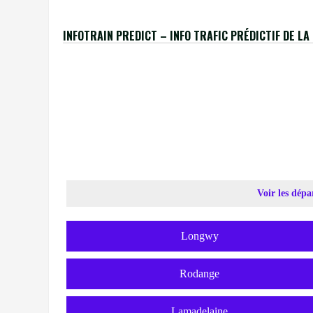
INFOTRAIN PREDICT – INFO TRAFIC PRÉDICTIF DE L
[insert_php]
$ligne = ’70’;
include(‘./../extract-table-bigdata-trains-lu-predi
[/insert_php]
Voir les dépa
Longwy
Rodange
Lamadelaine