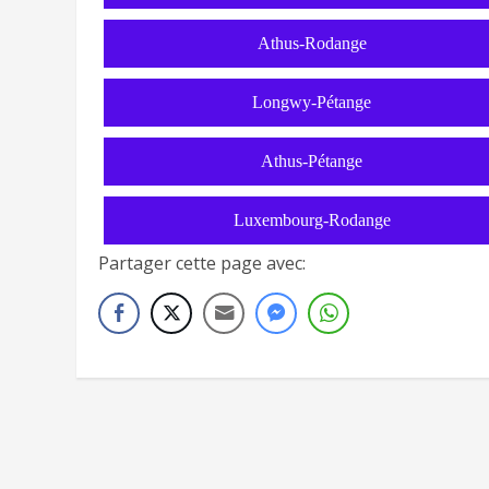
Athus-Rodange
Longwy-Pétange
Athus-Pétange
Luxembourg-Rodange
Partager cette page avec: