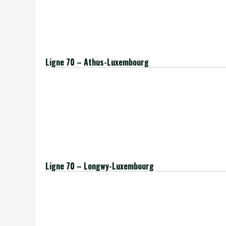
[insert_php] echo »;
include(‘./../extract-date-du-jour.php’);
echo »;[/insert_php]
Ligne 70 – Athus-Luxembourg
[insert_php]
$ligne = ’70’;
$terminus = ‘Athus’;
include(‘./../extract-table-information2-lu.php’);
[/insert_php]
Ligne 70 – Longwy-Luxembourg
[insert_php]
$ligne = ’70’;
$terminus = ‘Longwy’;
include(‘./../extract-table-information2-lu.php’);