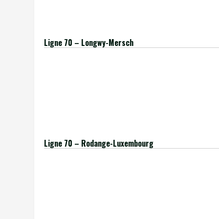
[/insert_php]
Ligne 70 – Longwy-Mersch
[insert_php]
$ligne = ’70’;
$terminus = ‘Mersch’;
include(‘./../extract-table-information2-lu.php’);
[/insert_php]
Ligne 70 – Rodange-Luxembourg
[insert_php]
$ligne = ’70’;
$terminus = ‘Rodange’;
include(‘./../extract-table-information2-lu.php’);
[/insert_php]