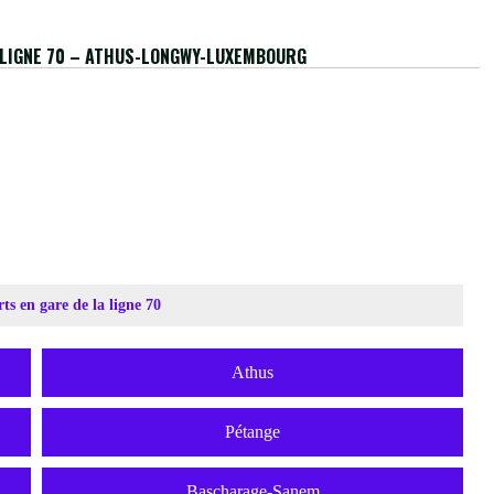
A LIGNE 70 – ATHUS-LONGWY-LUXEMBOURG
ctions.php’);
rts en gare de la ligne 70
Athus
Pétange
Bascharage-Sanem