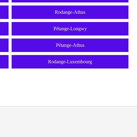
Rodange-Athus
Pétange-Longwy
Pétange-Athus
Rodange-Luxembourg