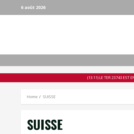
Skip
6 août 2026
to
content
(13:11) LE TER 23743 EST
Home
SUISSE
SUISSE