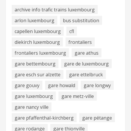
archive info trafic trains luxembourg
arlon luxembourg
bus substitution
capellen luxembourg
cfl
diekirch luxembourg
frontaliers
frontaliers luxembourg
gare athus
gare bettembourg
gare de luxembourg
gare esch sur alzette
gare ettelbruck
gare gouvy
gare howald
gare longwy
gare luxembourg
gare metz-ville
gare nancy ville
gare pfaffenthal-kirchberg
gare pétange
gare rodange
gare thionville