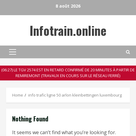
Skip
8 août 2026
to
content
Infotrain.online
Primary
Menu
(06:27) LE TGV 2574 EST EN RETARD CONFIRMÉ DE 20 MINUTES À PARTIR DE
REMIREMONT (TRAVAUX EN COURS SUR LE RÉSEAU FERRÉ)
Home
info trafic ligne 50 arlon kleinbettingen luxembourg
Nothing Found
It seems we can’t find what you’re looking for.