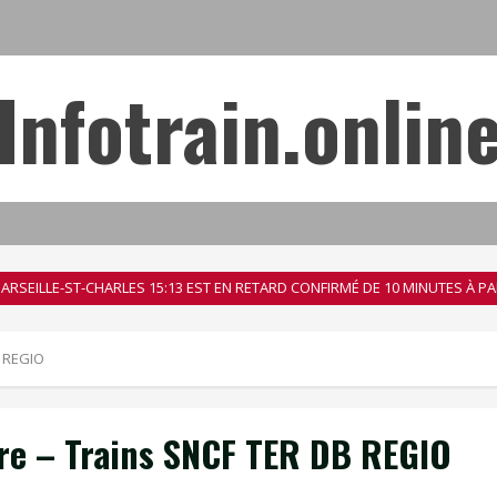
Infotrain.onlin
 MARSEILLE-ST-CHARLES 15:13 EST EN RETARD CONFIRMÉ DE 10 MINUTES À PA
B REGIO
re – Trains SNCF TER DB REGIO