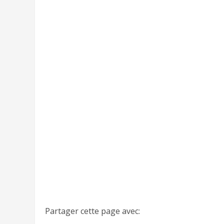
[insert_php]include(‘./../insert-liste-tableau-ga
Partager cette page avec: