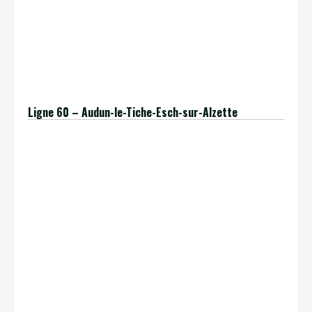
$ligne = ’60’;
$terminus = ‘Rumelange’;
include(‘./../extract-table-information2-lu.php’);
[/insert_php]
Ligne 60 – Audun-le-Tiche-Esch-sur-Alzette
[insert_php]
$ligne = ’60’;
$terminus = ‘Audun’;
include(‘./../extract-table-information2-lu.php’);
[/insert_php]
[insert_php]include(‘./../insert-liste-tableau-
gares-ligne-60-wp.php’);[/insert_php]