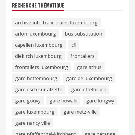
RECHERCHE THÉMATIQUE
archive info trafic trains luxembourg
arlon luxembourg
bus substitution
capellen luxembourg
cfl
diekirch luxembourg
frontaliers
frontaliers luxembourg
gare athus
gare bettembourg
gare de luxembourg
gare esch sur alzette
gare ettelbruck
gare gouvy
gare howald
gare longwy
gare luxembourg
gare metz-ville
gare nancy ville
gare pfaffenthal-kirchberg
gare pétange