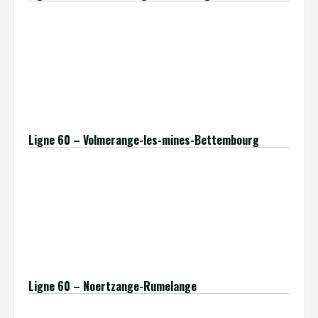
[insert_php]
$ligne = ’60’;
$terminus = ‘Bettembourg’;
include(‘./../extract-table-information2-lu.php’);
[/insert_php]
Ligne 60 – Volmerange-les-mines-Bettembourg
[insert_php]
$ligne = ’60’;
$terminus = ‘Volmerange’;
include(‘./../extract-table-information2-lu.php’);
[/insert_php]
Ligne 60 – Noertzange-Rumelange
[insert_php]