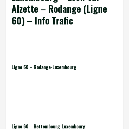
Alzette – Rodange (Ligne
60) – Info Trafic
[insert_php] echo »;
include(‘./../extract-date-du-jour.php’);
echo »;[/insert_php]
Ligne 60 – Rodange-Luxembourg
[insert_php]
$ligne = ’60’;
$terminus = ‘Rodange’;
include(‘./../extract-table-information2-lu.php’);
[/insert_php]
Ligne 60 – Bettembourg-Luxembourg