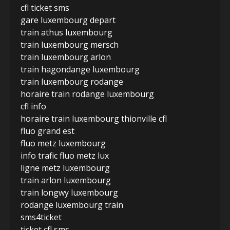
cfl ticket sms
gare luxembourg depart
train athus luxembourg
train luxembourg mersch
train luxembourg arlon
train hagondange luxembourg
train luxembourg rodange
horaire train rodange luxembourg
cfl info
horaire train luxembourg thionville cfl
fluo grand est
fluo metz luxembourg
info trafic fluo metz lux
ligne metz luxembourg
train arlon luxembourg
train longwy luxembourg
rodange luxembourg train
sms4ticket
ticket cfl sms