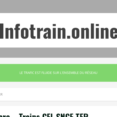
Infotrain.onlin
LE TRAFIC EST FLUIDE SUR L'ENSEMBLE DU RÉSEAU
ER
re – Trains CFL SNCF TER