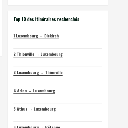
Top 10 des itinéraires recherchés
1
Luxembourg → Diekirch
2
Thionville → Luxembourg
3
Luxembourg → Thionville
4
Arlon → Luxembourg
5
Athus → Luxembourg
6
Luxembourg → Pétange