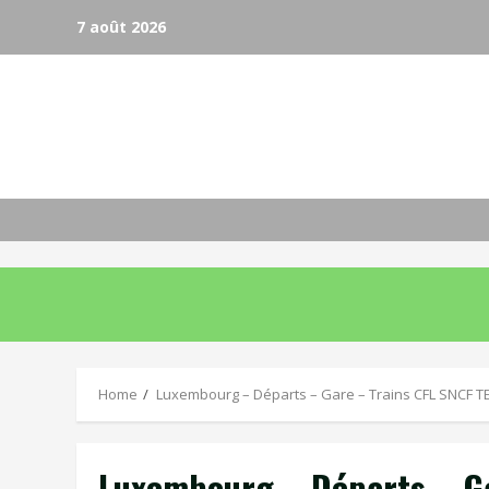
Skip
7 août 2026
to
content
Home
Luxembourg – Départs – Gare – Trains CFL SNCF T
Luxembourg – Départs – Ga