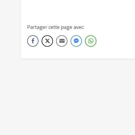
[insert_php]include(‘./../insert-liste-tableau-ga
[insert_php]include(‘./../insert-liste-tableau-ga
Partager cette page avec: