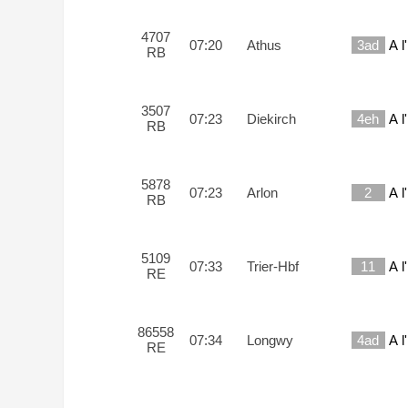
[insert_php]include(‘./../insert-liste-tableau-ga