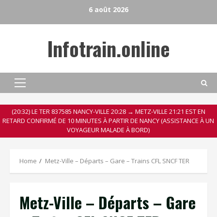
Skip
6 août 2026
to
content
Infotrain.online
Primary
Menu
(20:32) LE TER 837585 NANCY-VILLE 20:28 → METZ-VILLE 21:21 EST EN
RETARD CONFIRMÉ DE 10 MINUTES À PARTIR DE NANCY (ASSISTANCE À UN
VOYAGEUR MALADE À BORD)
Home
Metz-Ville – Départs – Gare – Trains CFL SNCF TER
Metz-Ville – Départs – Gare