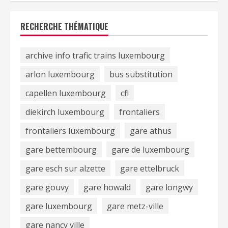
RECHERCHE THÉMATIQUE
archive info trafic trains luxembourg
arlon luxembourg
bus substitution
capellen luxembourg
cfl
diekirch luxembourg
frontaliers
frontaliers luxembourg
gare athus
gare bettembourg
gare de luxembourg
gare esch sur alzette
gare ettelbruck
gare gouvy
gare howald
gare longwy
gare luxembourg
gare metz-ville
gare nancy ville