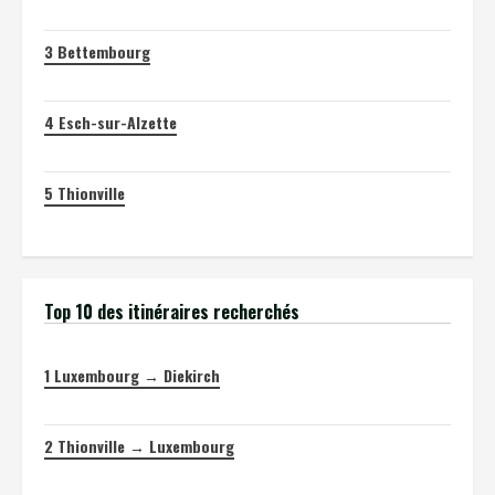
3
Bettembourg
4
Esch-sur-Alzette
5
Thionville
Top 10 des itinéraires recherchés
1
Luxembourg → Diekirch
2
Thionville → Luxembourg