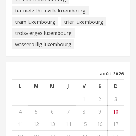
ter metz thionville luxembourg
tram luxembourg
trier luxembourg
troisvierges luxembourg
wasserbillig luxembourg
août 2026
L
M
M
J
V
S
D
1
2
3
4
5
6
7
8
9
10
11
12
13
14
15
16
17