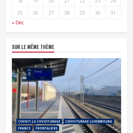
18
19
20
21
22
23
24
25
26
27
28
29
30
31
« Déc
SUR LE MÊME THÈME
COVOIT.LU COVOITURAGE
COVOITURAGE LUXEMBOURG
FRANCE
FRONTALIERS