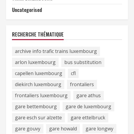
Uncategorised
RECHERCHE THÉMATIQUE
archive info trafic trains luxembourg
arlon luxembourg
bus substitution
capellen luxembourg
cfl
diekirch luxembourg
frontaliers
frontaliers luxembourg
gare athus
gare bettembourg
gare de luxembourg
gare esch sur alzette
gare ettelbruck
gare gouvy
gare howald
gare longwy