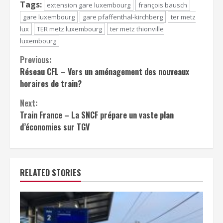
Tags:
extension gare luxembourg
françois bausch
gare luxembourg
gare pfaffenthal-kirchberg
ter metz
lux
TER metz luxembourg
ter metz thionville
luxembourg
Continue
Previous:
Réseau CFL – Vers un aménagement des nouveaux
Reading
horaires de train?
Next:
Train France – La SNCF prépare un vaste plan
d’économies sur TGV
RELATED STORIES