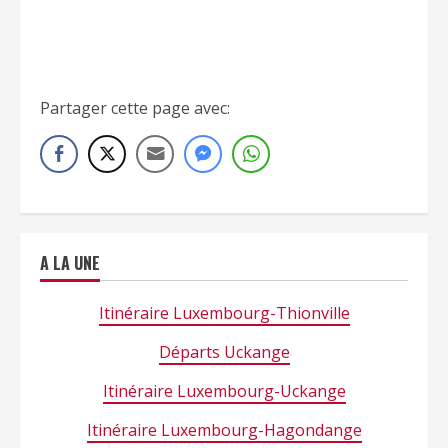
[insert_php]include(‘./../insert-liste-tableau-
gares-ligne-90-wp.php’);[/insert_php]
Partager cette page avec:
A LA UNE
Itinéraire Luxembourg-Thionville
Départs Uckange
Itinéraire Luxembourg-Uckange
Itinéraire Luxembourg-Hagondange