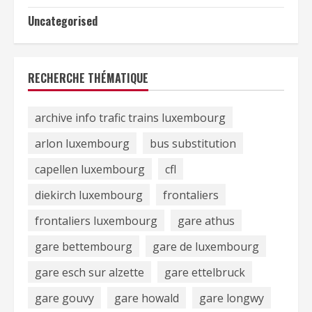
Uncategorised
RECHERCHE THÉMATIQUE
archive info trafic trains luxembourg
arlon luxembourg
bus substitution
capellen luxembourg
cfl
diekirch luxembourg
frontaliers
frontaliers luxembourg
gare athus
gare bettembourg
gare de luxembourg
gare esch sur alzette
gare ettelbruck
gare gouvy
gare howald
gare longwy