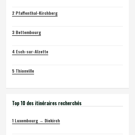
2
Pfaffenthal-Kirchberg
3
Bettembourg
4
Esch-sur-Alzette
5
Thionville
Top 10 des itinéraires recherchés
1
Luxembourg → Diekirch