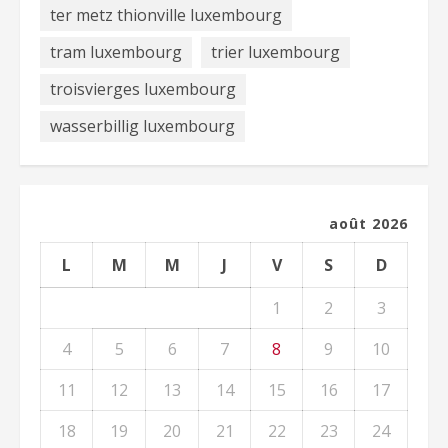
ter metz thionville luxembourg
tram luxembourg
trier luxembourg
troisvierges luxembourg
wasserbillig luxembourg
août 2026
L
M
M
J
V
S
D
1
2
3
4
5
6
7
8
9
10
11
12
13
14
15
16
17
18
19
20
21
22
23
24