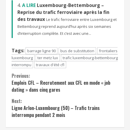
A LIRE
Luxembourg-Bettembourg –
Reprise du trafic ferroviaire après la fin
des travaux
Le trafic ferroviaire entre Luxembourg et
Bettembourg reprend aujourd’hui après six semaines
d’interruption complète. Et c’est avec une...
Tags:
barrage ligne 90
bus de substitution
frontaliers
luxembourg
ter metz lux
trafic luxembourg-bettembourg
interrompu
travaux d'été cfl
Continue
Previous:
Emplois CFL – Recrutement aux CFL en mode « job
Reading
dating » dans cinq gares
Next:
Ligne Arlon-Luxembourg (50) – Trafic trains
interrompu pendant 2 mois