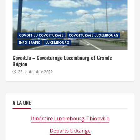
COVOIT.LU COVOITURAGE
COVOITURAGE LUXEMBOURG
INFO TRAFIC
LUXEMBOURG
Covoit.lu – Covoiturage Luxembourg et Grande
Région
23 septembre 2022
A LA UNE
Itinéraire Luxembourg-Thionville
Départs Uckange