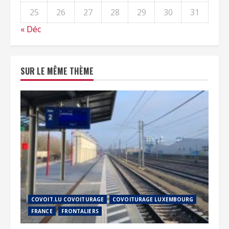
25
26
27
28
29
30
31
« Déc
SUR LE MÊME THÈME
COVOIT.LU COVOITURAGE
COVOITURAGE LUXEMBOURG
FRANCE
FRONTALIERS