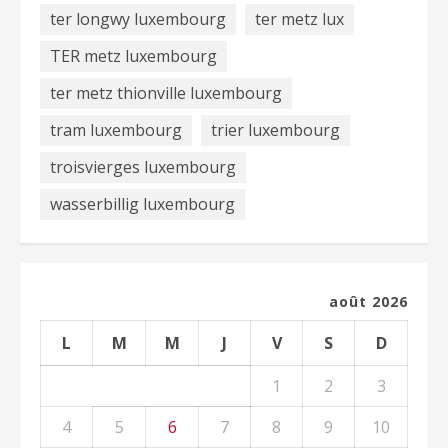
ter longwy luxembourg
ter metz lux
TER metz luxembourg
ter metz thionville luxembourg
tram luxembourg
trier luxembourg
troisvierges luxembourg
wasserbillig luxembourg
août 2026
L
M
M
J
V
S
D
1
2
3
4
5
6
7
8
9
10