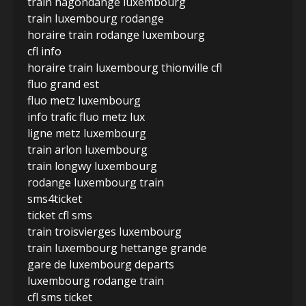
train hagondange luxembourg
train luxembourg rodange
horaire train rodange luxembourg
cfl info
horaire train luxembourg thionville cfl
fluo grand est
fluo metz luxembourg
info trafic fluo metz lux
ligne metz luxembourg
train arlon luxembourg
train longwy luxembourg
rodange luxembourg train
sms4ticket
ticket cfl sms
train troisvierges luxembourg
train luxembourg hettange grande
gare de luxembourg departs
luxembourg rodange train
cfl sms ticket