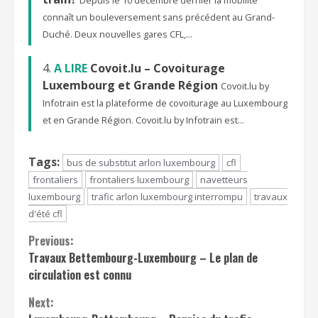
connaît un bouleversement sans précédent au Grand-
Duché. Deux nouvelles gares CFL,...
A LIRE
Covoit.lu – Covoiturage
Luxembourg et Grande Région
Covoit.lu by
Infotrain est la plateforme de covoiturage au Luxembourg
et en Grande Région. Covoit.lu by Infotrain est...
Tags:
bus de substitut arlon luxembourg
cfl
frontaliers
frontaliers luxembourg
navetteurs
luxembourg
trafic arlon luxembourg interrompu
travaux
d'été cfl
Continue
Previous:
Travaux Bettembourg-Luxembourg – Le plan de
Reading
circulation est connu
Next: