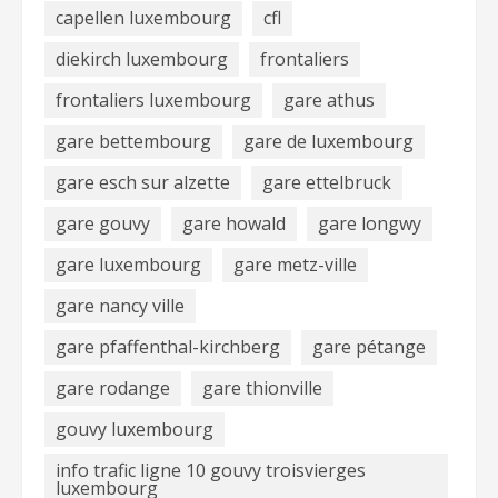
capellen luxembourg
cfl
diekirch luxembourg
frontaliers
frontaliers luxembourg
gare athus
gare bettembourg
gare de luxembourg
gare esch sur alzette
gare ettelbruck
gare gouvy
gare howald
gare longwy
gare luxembourg
gare metz-ville
gare nancy ville
gare pfaffenthal-kirchberg
gare pétange
gare rodange
gare thionville
gouvy luxembourg
info trafic ligne 10 gouvy troisvierges
luxembourg