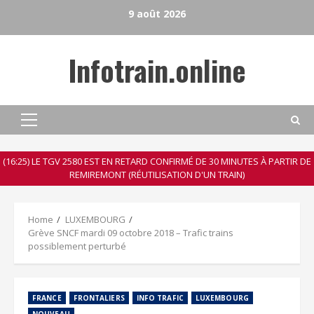
Skip
9 août 2026
to
content
Infotrain.online
Primary
Menu
(16:25) LE TGV 2580 EST EN RETARD CONFIRMÉ DE 30 MINUTES À PARTIR DE
REMIREMONT (RÉUTILISATION D'UN TRAIN)
Home
LUXEMBOURG
Grève SNCF mardi 09 octobre 2018 – Trafic trains
possiblement perturbé
FRANCE
FRONTALIERS
INFO TRAFIC
LUXEMBOURG