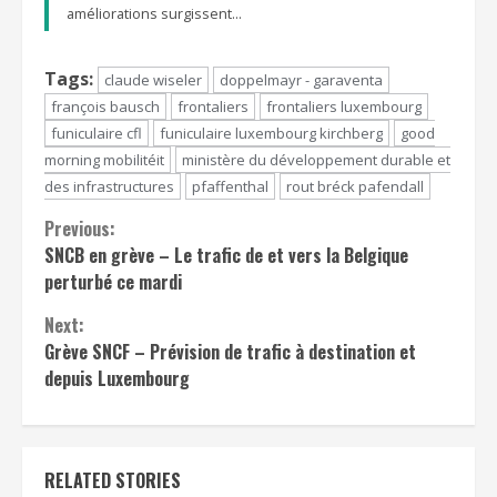
améliorations surgissent...
Tags:
claude wiseler
doppelmayr - garaventa
françois bausch
frontaliers
frontaliers luxembourg
funiculaire cfl
funiculaire luxembourg kirchberg
good
morning mobilitéit
ministère du développement durable et
des infrastructures
pfaffenthal
rout bréck pafendall
Continue
Previous:
SNCB en grève – Le trafic de et vers la Belgique
Reading
perturbé ce mardi
Next:
Grève SNCF – Prévision de trafic à destination et
depuis Luxembourg
RELATED STORIES