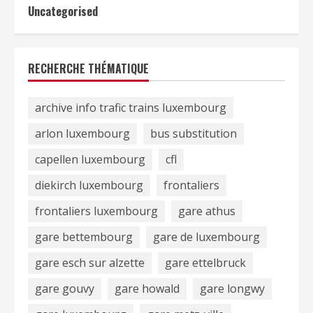
Uncategorised
RECHERCHE THÉMATIQUE
archive info trafic trains luxembourg
arlon luxembourg
bus substitution
capellen luxembourg
cfl
diekirch luxembourg
frontaliers
frontaliers luxembourg
gare athus
gare bettembourg
gare de luxembourg
gare esch sur alzette
gare ettelbruck
gare gouvy
gare howald
gare longwy