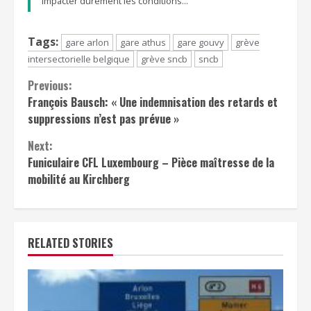
impacter durement les conditions...
Tags:
gare arlon
gare athus
gare gouvy
grève
intersectorielle belgique
grève sncb
sncb
Continue
Previous:
François Bausch: « Une indemnisation des retards et
Reading
suppressions n’est pas prévue »
Next:
Funiculaire CFL Luxembourg – Pièce maîtresse de la
mobilité au Kirchberg
RELATED STORIES