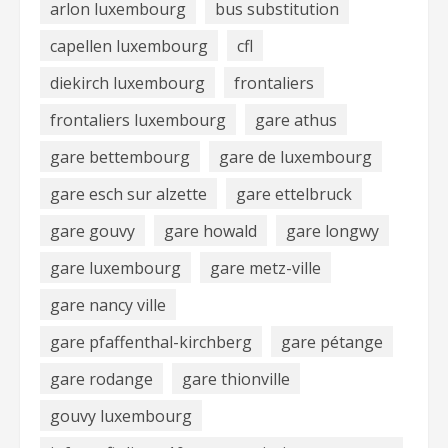
arlon luxembourg
bus substitution
capellen luxembourg
cfl
diekirch luxembourg
frontaliers
frontaliers luxembourg
gare athus
gare bettembourg
gare de luxembourg
gare esch sur alzette
gare ettelbruck
gare gouvy
gare howald
gare longwy
gare luxembourg
gare metz-ville
gare nancy ville
gare pfaffenthal-kirchberg
gare pétange
gare rodange
gare thionville
gouvy luxembourg