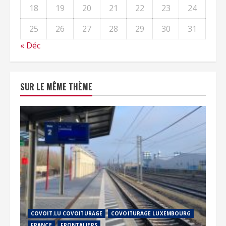
18
19
20
21
22
23
24
25
26
27
28
29
30
31
« Déc
SUR LE MÊME THÈME
COVOIT.LU COVOITURAGE
COVOITURAGE LUXEMBOURG
FRANCE
FRONTALIERS