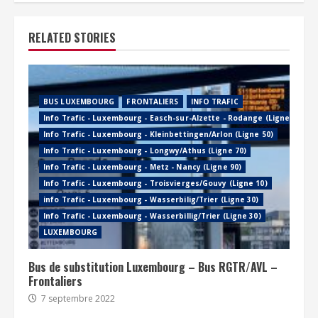
RELATED STORIES
BUS LUXEMBOURG
FRONTALIERS
INFO TRAFIC
Info Trafic - Luxembourg - Easch-sur-Alzette - Rodange (Ligne 60)
Info Trafic - Luxembourg - Kleinbettingen/Arlon (Ligne 50)
Info Trafic - Luxembourg - Longwy/Athus (Ligne 70)
Info Trafic - Luxembourg - Metz - Nancy (Ligne 90)
Info Trafic - Luxembourg - Troisvierges/Gouvy (Ligne 10)
info Trafic - Luxembourg - Wasserbilig/Trier (Ligne 30)
Info Trafic - Luxembourg - Wasserbillig/Trier (Ligne 30)
LUXEMBOURG
Bus de substitution Luxembourg – Bus RGTR/AVL –
Frontaliers
7 septembre 2022