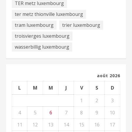
TER metz luxembourg
ter metz thionville luxembourg
tram luxembourg
trier luxembourg
troisvierges luxembourg
wasserbillig luxembourg
août 2026
L
M
M
J
V
S
D
1
2
3
4
5
6
7
8
9
10
11
12
13
14
15
16
17